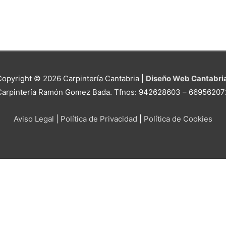
Copyright © 2026
Carpintería Cantabria
|
Diseño Web Cantabri
Carpintería Ramón Gomez Bada. Tfnos: 942628603 – 66956207
Aviso Legal
|
Política de Privacidad
|
Política de Cookies