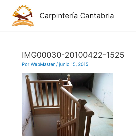
Ir
al
Carpintería Cantabria
contenido
IMG00030-20100422-1525
Por
WebMaster
/
junio 15, 2015