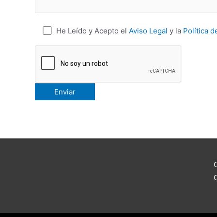
He Leído y Acepto el
Aviso Legal
y la
Política d