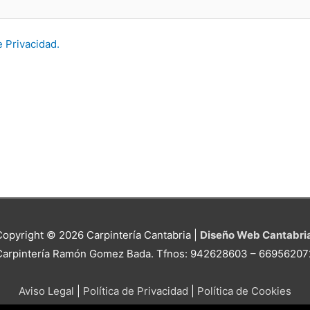
e Privacidad.
Copyright © 2026
Carpintería Cantabria
|
Diseño Web Cantabri
Carpintería Ramón Gomez Bada. Tfnos: 942628603 – 66956207
Aviso Legal
|
Política de Privacidad
|
Política de Cookies